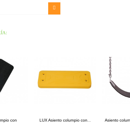
ÍA:
umpio con
LUX Asiento columpio con...
Asiento colump
ra...