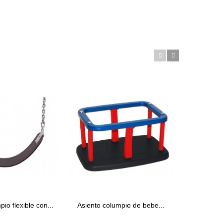
io flexible con...
Asiento columpio de bebe...
Asiento