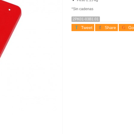
*Sin cadenas
2PK01-03B1.01
Tweet
Share
Go