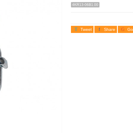
4KR13-06B1.00
Tweet
Share
Go